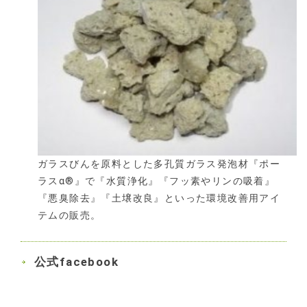
ガラスびんを原料とした多孔質ガラス発泡材『ポー
ラスα®』で『水質浄化』『フッ素やリンの吸着』
『悪臭除去』『土壌改良』といった環境改善用アイ
テムの販売。
公式facebook