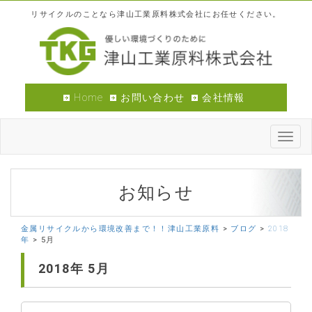
リサイクルのことなら津山工業原料株式会社にお任せください。
Home
お問い合わせ
会社情報
Toggl
navig
お知らせ
金属リサイクルから環境改善まで！！津山工業原料
>
ブログ
>
2018
年
>
5月
2018年
5月