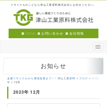
リサイクルのことなら津山工業原料株式会社にお任せください。
Home
お問い合わせ
会社情報
Toggl
navig
お知らせ
金属リサイクルから環境改善まで！！津山工業原料
>
ブログ
>
2023
年
>
12月
2023年
12月