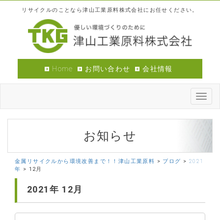
リサイクルのことなら津山工業原料株式会社にお任せください。
Home
お問い合わせ
会社情報
Toggl
navig
お知らせ
金属リサイクルから環境改善まで！！津山工業原料
>
ブログ
>
2021
年
>
12月
2021年
12月