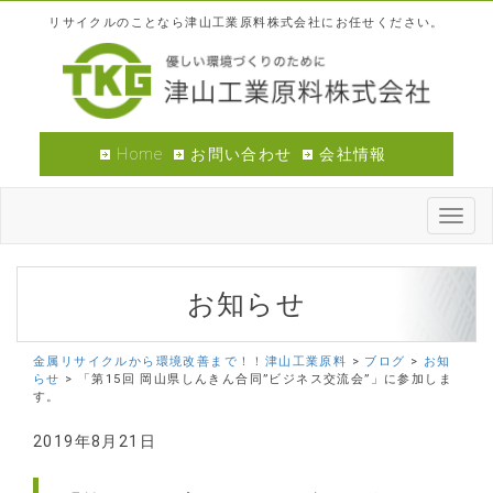
リサイクルのことなら津山工業原料株式会社にお任せください。
Home
お問い合わせ
会社情報
Toggl
navig
お知らせ
金属リサイクルから環境改善まで！！津山工業原料
>
ブログ
>
お知
らせ
>
「第15回 岡山県しんきん合同”ビジネス交流会”」に参加しま
す。
2019年8月21日