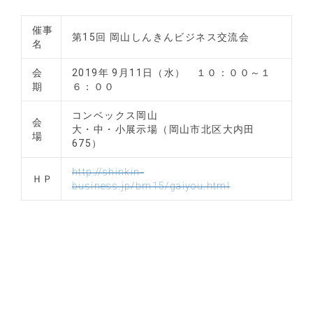
催事
第15回 岡山しんきんビジネス交流会
名
会
2019年 9月11日（水） １０：００～１
期
６：００
コンベックス岡山
会
大・中・小展示場（岡山市北区大内田
場
675）
http://shinkin-
ＨＰ
business.jp/bm15/gaiyou.html