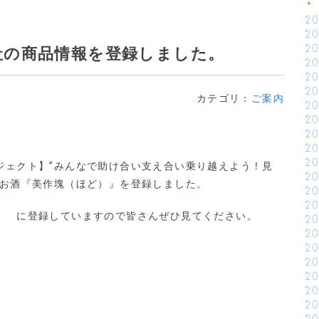
2
2
2
社の商品情報を登録しました。
2
2
2
カテゴリ：
ご案内
2
2
2
2
2
ジェクト】”みんなで助け合い支え合い乗り越えよう！見
2
のお酒『美作塊（ほど）』を登録しました。
2
2
」 に登録していますので皆さんぜひ見てください。
2
2
2
2
2
2
2
2